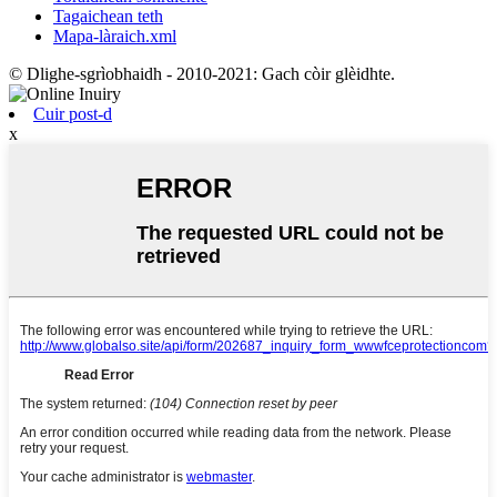
Tagaichean teth
Mapa-làraich.xml
© Dlighe-sgrìobhaidh - 2010-2021: Gach còir glèidhte.
Cuir post-d
x