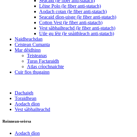
Seacaid (le fiber anti-statach)
Lèine Polo (le fiber anti-statach)
Aodach cotan (le fiber anti-statach)
Seacaid dìon-uisge (le fiber anti-statach)
Cotton Vest (le fiber anti-statach)
Vest sàbhailteachd (le fiber anti-statach)
Uile gu lèir (le snàithleach anti-statach)
Naidheachdan
Ceistean Cumanta
Mar dèidhinn
Teisteanas
Turas Factaraidh
Atlas crìochnaichte
Cuir fios thugainn
Dachaigh
Toraidhean
Aodach dìon
Vest sàbhailteachd
Roinnean-seòrsa
Aodach dìon