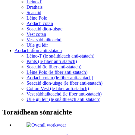
Lèine-T
Drathais
Seacaid
Lèine Polo
Aodach cotan
Seacaid dìon-uisge
Vest cotan
Vest sàbhailteachd
Uile gu lèir
Aodach dìon anti-statach
Lèine-T (le snàithleach anti-statach)
Pants (le fiber anti-statach)
Seacaid (le fiber anti-statach)
Lèine Polo (le fiber anti-statach)
Aodach cotan (le fiber anti-statach)
Seacaid dìon-uisge (le fiber anti-statach)
Cotton Vest (le fiber anti-statach)
Vest sàbhailteachd (le fiber anti-statach)
Uile gu lèir (le snàithleach anti-statach)
Toraidhean sònraichte