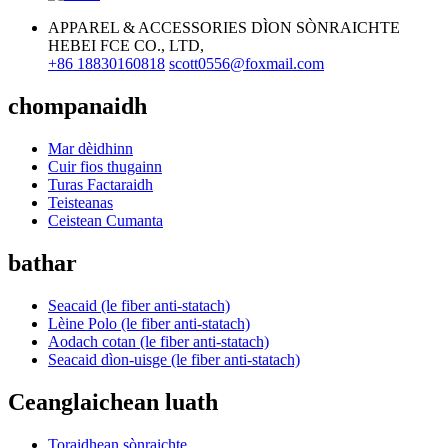
APPAREL & ACCESSORIES DÌON SÒNRAICHTE
HEBEI FCE CO., LTD,
+86 18830160818
scott0556@foxmail.com
chompanaidh
Mar dèidhinn
Cuir fios thugainn
Turas Factaraidh
Teisteanas
Ceistean Cumanta
bathar
Seacaid (le fiber anti-statach)
Lèine Polo (le fiber anti-statach)
Aodach cotan (le fiber anti-statach)
Seacaid dìon-uisge (le fiber anti-statach)
Ceanglaichean luath
Toraidhean sònraichte