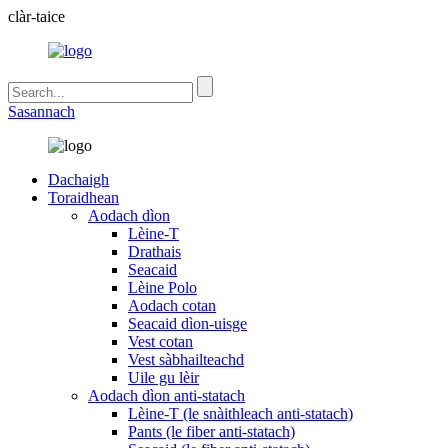
clàr-taice
Sasannach
Dachaigh
Toraidhean
Aodach dìon
Lèine-T
Drathais
Seacaid
Lèine Polo
Aodach cotan
Seacaid dìon-uisge
Vest cotan
Vest sàbhailteachd
Uile gu lèir
Aodach dìon anti-statach
Lèine-T (le snàithleach anti-statach)
Pants (le fiber anti-statach)