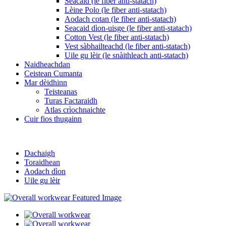
Seacaid (le fiber anti-statach)
Lèine Polo (le fiber anti-statach)
Aodach cotan (le fiber anti-statach)
Seacaid dìon-uisge (le fiber anti-statach)
Cotton Vest (le fiber anti-statach)
Vest sàbhailteachd (le fiber anti-statach)
Uile gu lèir (le snàithleach anti-statach)
Naidheachdan
Ceistean Cumanta
Mar dèidhinn
Teisteanas
Turas Factaraidh
Atlas crìochnaichte
Cuir fios thugainn
Dachaigh
Toraidhean
Aodach dìon
Uile gu lèir