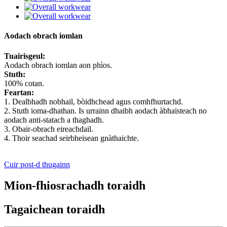
Aodach obrach iomlan
Tuairisgeul:
Aodach obrach iomlan aon phìos.
Stuth:
100% cotan.
Feartan:
1. Dealbhadh nobhail, bòidhchead agus comhfhurtachd.
2. Stuth ioma-dhathan. Is urrainn dhaibh aodach àbhaisteach no
aodach anti-statach a thaghadh.
3. Obair-obrach eireachdail.
4. Thoir seachad seirbheisean gnàthaichte.
Cuir post-d thugainn
Mion-fhiosrachadh toraidh
Tagaichean toraidh