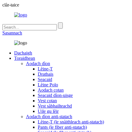
clàr-taice
Sasannach
Dachaigh
Toraidhean
Aodach dìon
Lèine-T
Drathais
Seacaid
Lèine Polo
Aodach cotan
Seacaid dìon-uisge
Vest cotan
Vest sàbhailteachd
Uile gu lèir
Aodach dìon anti-statach
Lèine-T (le snàithleach anti-statach)
Pants (le fiber anti-statach)