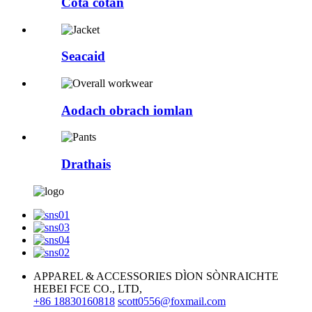
Còta cotan
Seacaid
Aodach obrach iomlan
Drathais
APPAREL & ACCESSORIES DÌON SÒNRAICHTE
HEBEI FCE CO., LTD,
+86 18830160818
scott0556@foxmail.com