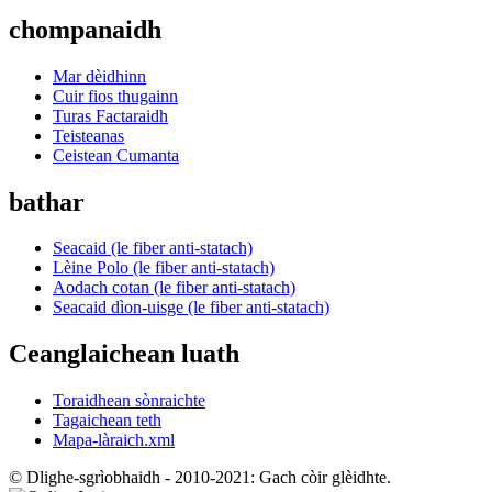
chompanaidh
Mar dèidhinn
Cuir fios thugainn
Turas Factaraidh
Teisteanas
Ceistean Cumanta
bathar
Seacaid (le fiber anti-statach)
Lèine Polo (le fiber anti-statach)
Aodach cotan (le fiber anti-statach)
Seacaid dìon-uisge (le fiber anti-statach)
Ceanglaichean luath
Toraidhean sònraichte
Tagaichean teth
Mapa-làraich.xml
© Dlighe-sgrìobhaidh - 2010-2021: Gach còir glèidhte.