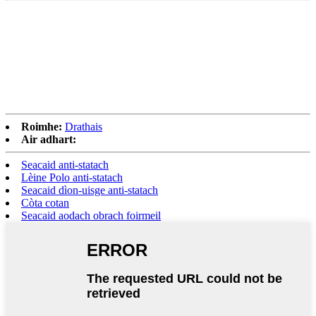
Roimhe:
Drathais
Air adhart:
Seacaid anti-statach
Lèine Polo anti-statach
Seacaid dìon-uisge anti-statach
Còta cotan
Seacaid aodach obrach foirmeil