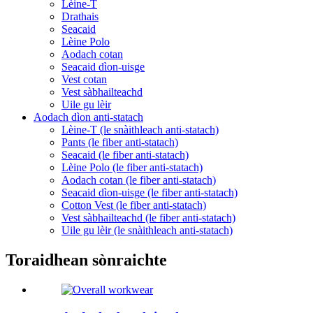
Lèine-T
Drathais
Seacaid
Lèine Polo
Aodach cotan
Seacaid dìon-uisge
Vest cotan
Vest sàbhailteachd
Uile gu lèir
Aodach dìon anti-statach
Lèine-T (le snàithleach anti-statach)
Pants (le fiber anti-statach)
Seacaid (le fiber anti-statach)
Lèine Polo (le fiber anti-statach)
Aodach cotan (le fiber anti-statach)
Seacaid dìon-uisge (le fiber anti-statach)
Cotton Vest (le fiber anti-statach)
Vest sàbhailteachd (le fiber anti-statach)
Uile gu lèir (le snàithleach anti-statach)
Toraidhean sònraichte