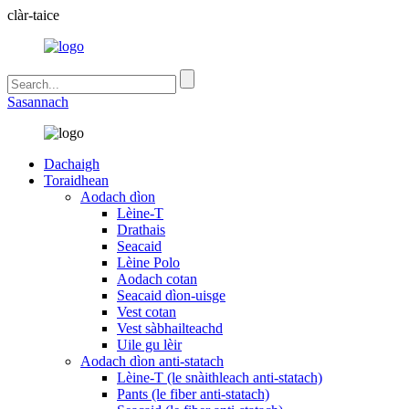
clàr-taice
Sasannach
Dachaigh
Toraidhean
Aodach dìon
Lèine-T
Drathais
Seacaid
Lèine Polo
Aodach cotan
Seacaid dìon-uisge
Vest cotan
Vest sàbhailteachd
Uile gu lèir
Aodach dìon anti-statach
Lèine-T (le snàithleach anti-statach)
Pants (le fiber anti-statach)