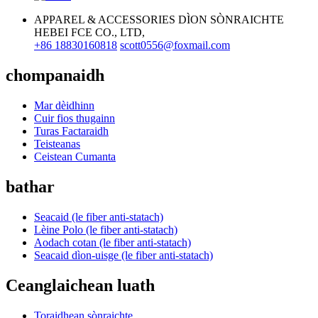
APPAREL & ACCESSORIES DÌON SÒNRAICHTE
HEBEI FCE CO., LTD,
+86 18830160818
scott0556@foxmail.com
chompanaidh
Mar dèidhinn
Cuir fios thugainn
Turas Factaraidh
Teisteanas
Ceistean Cumanta
bathar
Seacaid (le fiber anti-statach)
Lèine Polo (le fiber anti-statach)
Aodach cotan (le fiber anti-statach)
Seacaid dìon-uisge (le fiber anti-statach)
Ceanglaichean luath
Toraidhean sònraichte