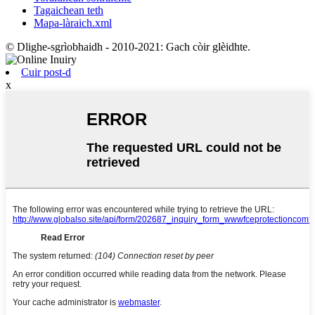
Tagaichean teth
Mapa-làraich.xml
© Dlighe-sgrìobhaidh - 2010-2021: Gach còir glèidhte.
Cuir post-d
x