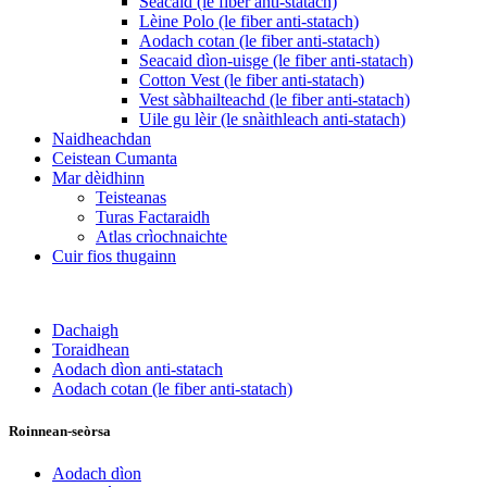
Seacaid (le fiber anti-statach)
Lèine Polo (le fiber anti-statach)
Aodach cotan (le fiber anti-statach)
Seacaid dìon-uisge (le fiber anti-statach)
Cotton Vest (le fiber anti-statach)
Vest sàbhailteachd (le fiber anti-statach)
Uile gu lèir (le snàithleach anti-statach)
Naidheachdan
Ceistean Cumanta
Mar dèidhinn
Teisteanas
Turas Factaraidh
Atlas crìochnaichte
Cuir fios thugainn
Dachaigh
Toraidhean
Aodach dìon anti-statach
Aodach cotan (le fiber anti-statach)
Roinnean-seòrsa
Aodach dìon