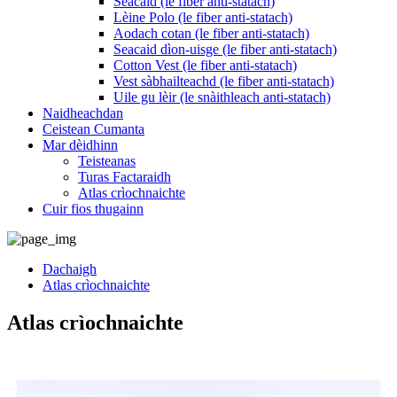
Seacaid (le fiber anti-statach)
Lèine Polo (le fiber anti-statach)
Aodach cotan (le fiber anti-statach)
Seacaid dìon-uisge (le fiber anti-statach)
Cotton Vest (le fiber anti-statach)
Vest sàbhailteachd (le fiber anti-statach)
Uile gu lèir (le snàithleach anti-statach)
Naidheachdan
Ceistean Cumanta
Mar dèidhinn
Teisteanas
Turas Factaraidh
Atlas crìochnaichte
Cuir fios thugainn
Dachaigh
Atlas crìochnaichte
Atlas crìochnaichte