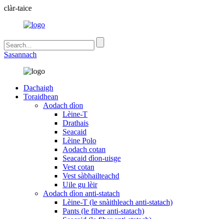
clàr-taice
Sasannach
Dachaigh
Toraidhean
Aodach dìon
Lèine-T
Drathais
Seacaid
Lèine Polo
Aodach cotan
Seacaid dìon-uisge
Vest cotan
Vest sàbhailteachd
Uile gu lèir
Aodach dìon anti-statach
Lèine-T (le snàithleach anti-statach)
Pants (le fiber anti-statach)